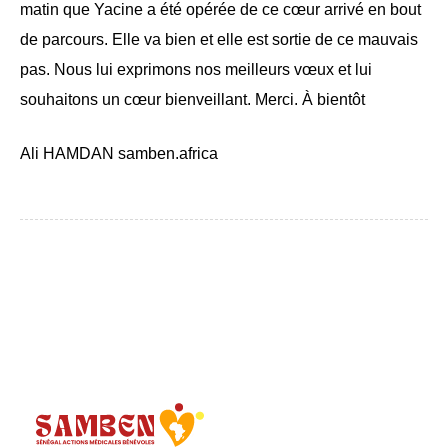
matin que Yacine a été opérée de ce cœur arrivé en bout
de parcours. Elle va bien et elle est sortie de ce mauvais
pas. Nous lui exprimons nos meilleurs vœux et lui
souhaitons un cœur bienveillant. Merci. À bientôt
Ali HAMDAN samben.africa
Samben
Réparons les coeurs de l'avenir du Sénégal