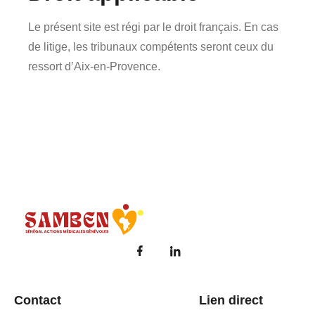
Le présent site est régi par le droit français. En cas
de litige, les tribunaux compétents seront ceux du
ressort d’Aix-en-Provence.
Samben
Réparons les coeurs de l'avenir du Sénégal
Contact
Lien direct