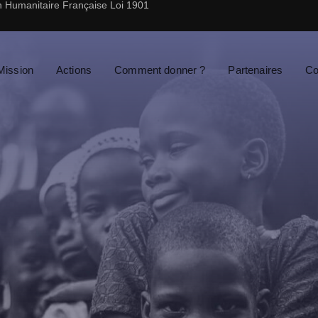
n Humanitaire Française Loi 1901
Mission
Actions
Comment donner ?
Partenaires
Co
s
 pas venir à l’hôpital, alors l’hôp
rons les 