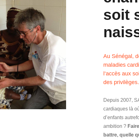
soit 
nais
Au Sénégal, de
maladies cardi
l’accès aux so
des privilèges.
Depuis 2007, S
cardiaques là où
d’enfants autre
ambition ?
Fair
battre, quelle 