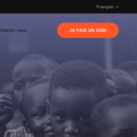
Français
ntactez-nous
JE FAIS UN DON
English
Español
Italiano
Português
Deutsch
Français
ital vient à nous
Русский
cœurs
Nederlands
العربية