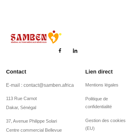
Samben
Réparons les coeurs de l'avenir du Sénégal
Contact
Lien direct
Mentions légales
E-mail : contact@samben.africa
113 Rue Carnot
Politique de
confidentialité
Dakar, Sénégal
Gestion des cookies
37, Avenue Philippe Solari
(EU)
Centre commercial Bellevue