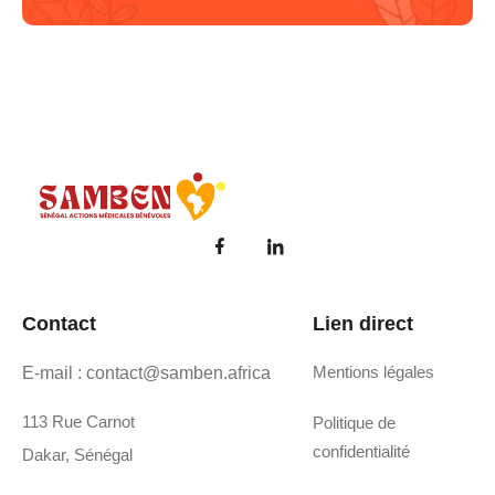
Samben
Réparons les coeurs de l'avenir du Sénégal
Contact
Lien direct
Mentions légales
E-mail : contact@samben.africa
113 Rue Carnot
Politique de
confidentialité
Dakar, Sénégal