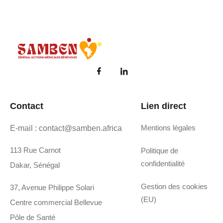
Samben
Réparons les coeurs de l'avenir du Sénégal
Contact
Lien direct
Mentions légales
E-mail : contact@samben.africa
113 Rue Carnot
Politique de
confidentialité
Dakar, Sénégal
Gestion des cookies
37, Avenue Philippe Solari
(EU)
Centre commercial Bellevue
Pôle de Santé